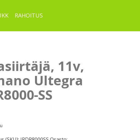
UKK
RAHOITUS
siirtäjä, 11v,
mano Ultegra
R8000-SS
pu
s (SKU):
IRDR8000SS
Osasto: