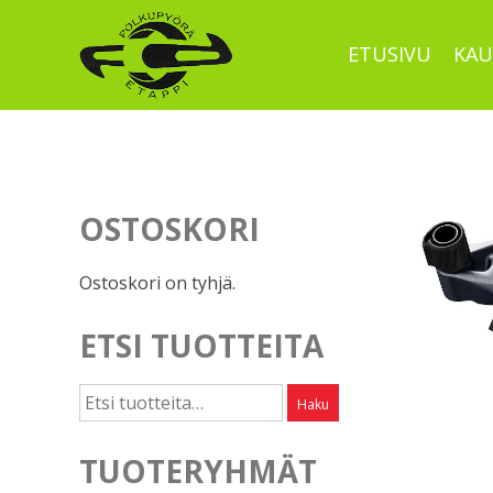
Skip
to
ETUSIVU
KAU
content
OSTOSKORI
Ostoskori on tyhjä.
ETSI TUOTTEITA
Etsi:
Haku
TUOTERYHMÄT