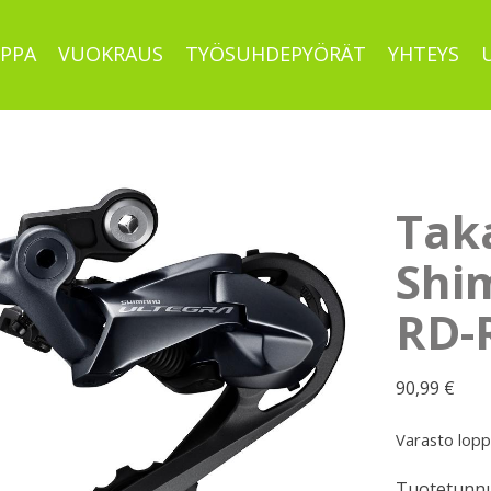
PPA
VUOKRAUS
TYÖSUHDEPYÖRÄT
YHTEYS
Taka
Shi
RD-
90,99
€
Varasto lop
Tuotetunnu