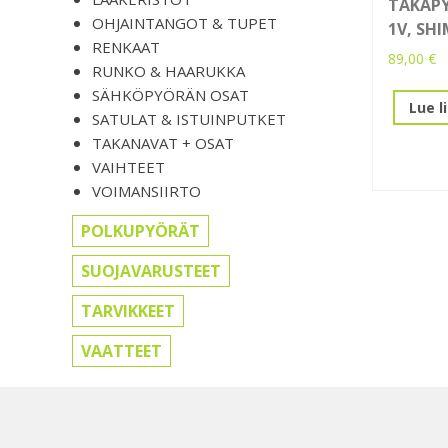
TAKAP
OHJAINTANGOT & TUPET
1V, SH
RENKAAT
89,00
€
RUNKO & HAARUKKA
SÄHKÖPYÖRÄN OSAT
Lue l
SATULAT & ISTUINPUTKET
TAKANAVAT + OSAT
VAIHTEET
VOIMANSIIRTO
POLKUPYÖRÄT
SUOJAVARUSTEET
TARVIKKEET
VAATTEET