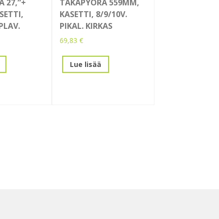
 27,”+
TAKAPYÖRÄ 559MM,
SETTI,
KASETTI, 8/9/10V.
PLAV.
PIKAL. KIRKAS
69,83
€
Lue lisää