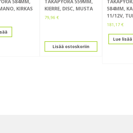
YÖRÄ 584MM,
TAKAPYÖRÄ 559MM,
TAKAPYÖRÄ
IMANO, KIRKAS
KIERRE, DISC, MUSTA
584MM, KA
11/12V, TU
79,96
€
181,17
€
isää
Lue lisää
Lisää ostoskoriin