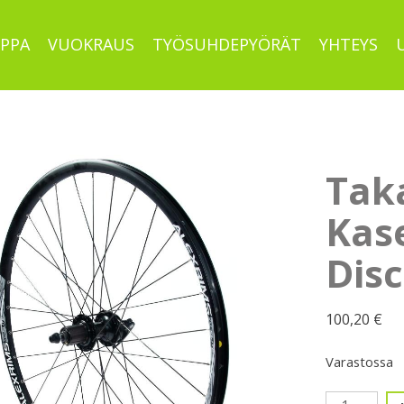
PPA
VUOKRAUS
TYÖSUHDEPYÖRÄT
YHTEYS
Tak
Kase
Disc
100,20
€
Varastossa
Takapyörä