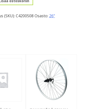
Lisää ostoskoriin
s (SKU):
C4200508
Osasto:
26"