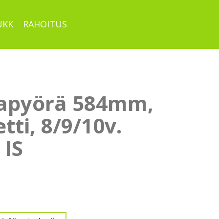
UKK
RAHOITUS
apyörä 584mm,
tti, 8/9/10v.
 IS