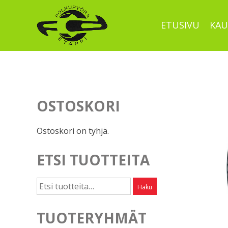
Skip
to
ETUSIVU
KAU
content
OSTOSKORI
Ostoskori on tyhjä.
ETSI TUOTTEITA
Etsi:
Haku
TUOTERYHMÄT