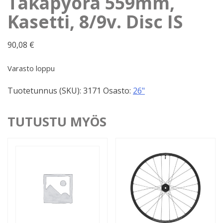
Takapyörä 559mm,
Kasetti, 8/9v. Disc IS
90,08
€
Varasto loppu
Tuotetunnus (SKU):
3171
Osasto:
26"
TUTUSTU MYÖS