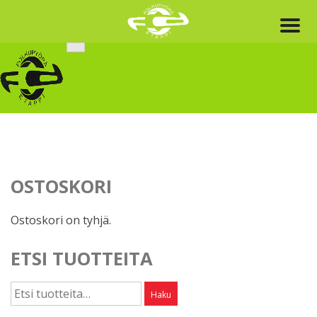
Skip
to
content
OSTOSKORI
Ostoskori on tyhjä.
ETSI TUOTTEITA
Etsi:
Haku