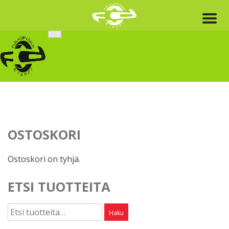
Skip
to
content
OSTOSKORI
Ostoskori on tyhjä.
ETSI TUOTTEITA
Etsi:
Haku