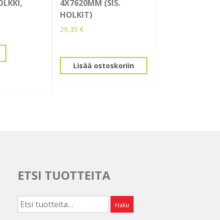
LKKI,
4X7620MM (SIS.
HOLKIT)
29,35
€
Lisää ostoskoriin
ETSI TUOTTEITA
Etsi:
Haku