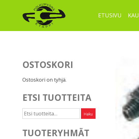
Skip
to
ETUSIVU
KAU
content
OSTOSKORI
Ostoskori on tyhjä.
ETSI TUOTTEITA
Etsi:
Haku
TUOTERYHMÄT