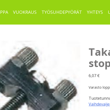
PPA
VUOKRAUS
TYÖSUHDEPYÖRÄT
YHTEYS
Taka
stop
6,07
€
Varasto lop
Tuotetunnu
Vaihdevaije