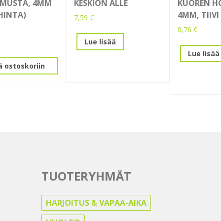
 MUSTA, 4MM
KESKIÖN ALLE
KUOREN HO
HINTA)
4MM, TIIVI
7,59
€
0,76
€
Lue lisää
Lue lisää
ä ostoskoriin
TUOTERYHMÄT
HARJOITUS & VAPAA-AIKA