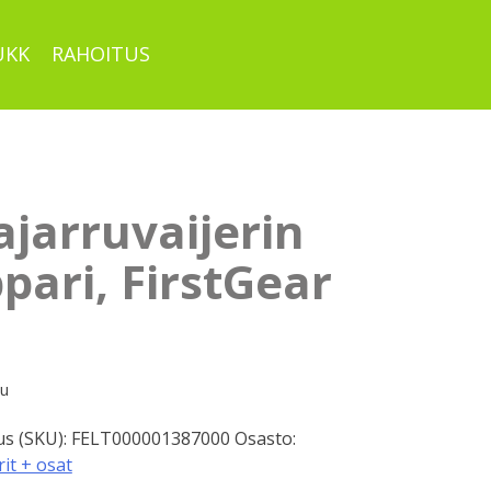
UKK
RAHOITUS
jarruvaijerin
pari, FirstGear
pu
s (SKU):
FELT000001387000
Osasto:
rit + osat