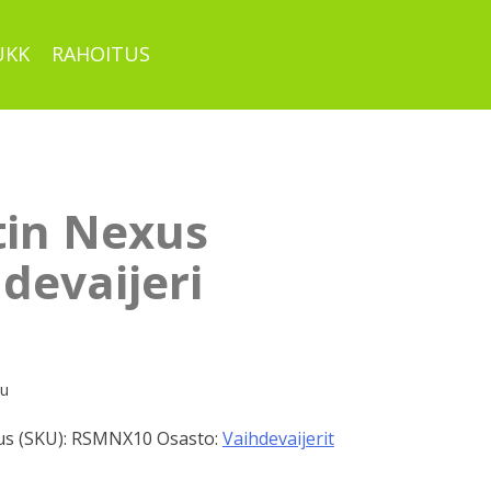
UKK
RAHOITUS
itin Nexus
devaijeri
pu
s (SKU):
RSMNX10
Osasto:
Vaihdevaijerit