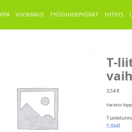
PPA
VUOKRAUS
TYÖSUHDEPYÖRÄT
YHTEYS
T-li
vaih
3,54
€
Varasto lop
Tuotetunnu
+ osat