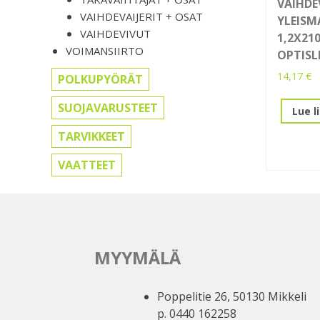
VAIHDEV
VAIHDEVAIJERIT + OSAT
YLEISM
VAIHDEVIVUT
1,2X21
VOIMANSIIRTO
OPTISL
14,17
€
POLKUPYÖRÄT
SUOJAVARUSTEET
Lue l
TARVIKKEET
VAATTEET
MYYMÄLÄ
Poppelitie 26, 50130 Mikkeli
p. 0440 162258