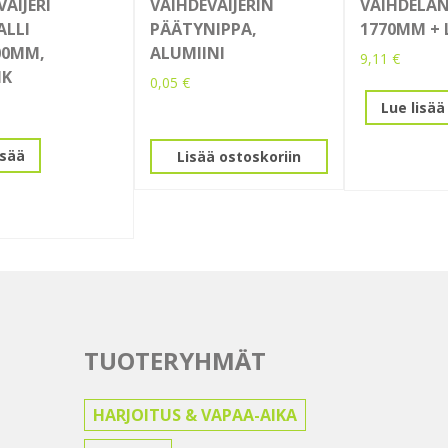
AIJERI
VAIHDEVAIJERIN
VAIHDELAN
ALLI
PÄÄTYNIPPA,
1770MM + 
00MM,
ALUMIINI
9,11
€
IK
0,05
€
Lue lisää
isää
Lisää ostoskoriin
TUOTERYHMÄT
HARJOITUS & VAPAA-AIKA