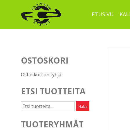
Skip
to
ETUSIVU
KAU
content
OSTOSKORI
Ostoskori on tyhjä.
ETSI TUOTTEITA
Etsi:
Haku
TUOTERYHMÄT