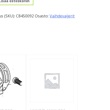
Lisää ostoskoriin
s (SKU):
C8450092
Osasto:
Vaihdevaijerit