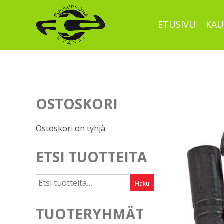
Skip
to
ETUSIVU
KAU
content
OSTOSKORI
Ostoskori on tyhjä.
ETSI TUOTTEITA
Etsi:
Haku
TUOTERYHMÄT