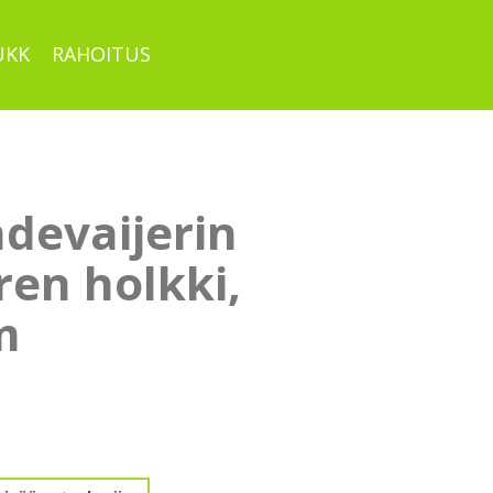
UKK
RAHOITUS
devaijerin
ren holkki,
m
rin