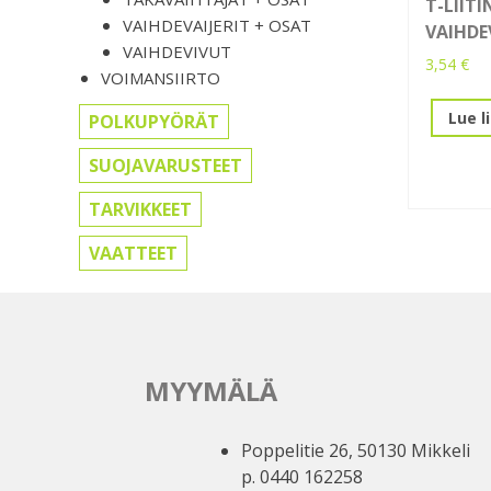
T-LIIT
VAIHDEVAIJERIT + OSAT
VAIHDEV
VAIHDEVIVUT
3,54
€
VOIMANSIIRTO
Lue l
POLKUPYÖRÄT
SUOJAVARUSTEET
TARVIKKEET
VAATTEET
MYYMÄLÄ
Poppelitie 26, 50130 Mikkeli
p. 0440 162258