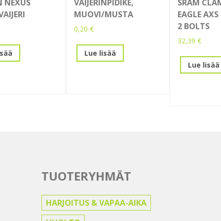
IN NEXUS
VAIJERINPIDIKE,
SRAM CLA
AIJERI
MUOVI/MUSTA
EAGLE AXS
2 BOLTS
0,20
€
32,39
€
isää
Lue lisää
Lue lisää
TUOTERYHMÄT
HARJOITUS & VAPAA-AIKA