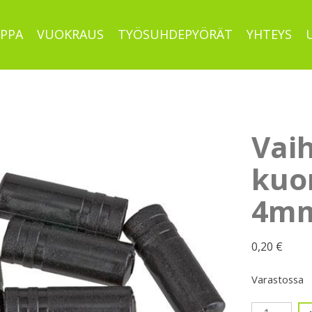
PPA
VUOKRAUS
TYÖSUHDEPYÖRÄT
YHTEYS
Vaih
kuo
4m
0,20
€
Varastossa
Vaihdevaije