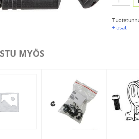
kuoren
holkki,
Tuotetunnu
4mm
+ osat
määrä
STU MYÖS