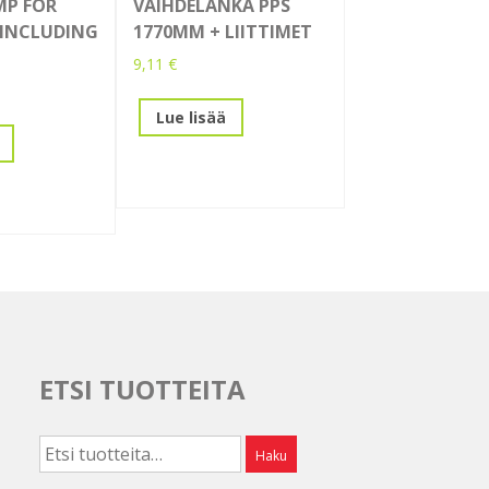
MP FOR
VAIHDELANKA PPS
 INCLUDING
1770MM + LIITTIMET
9,11
€
Lue lisää
ETSI TUOTTEITA
Etsi:
Haku