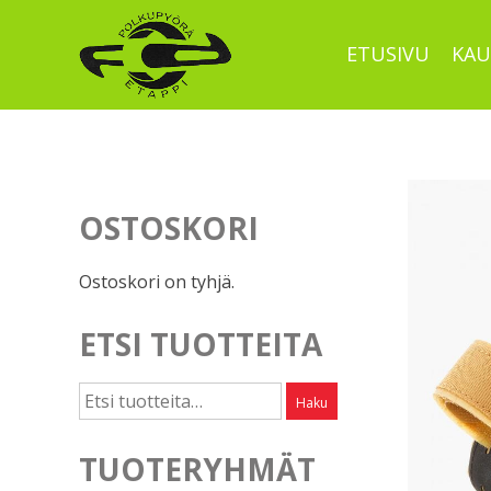
Skip
to
ETUSIVU
KAU
content
OSTOSKORI
Ostoskori on tyhjä.
ETSI TUOTTEITA
Etsi:
Haku
TUOTERYHMÄT