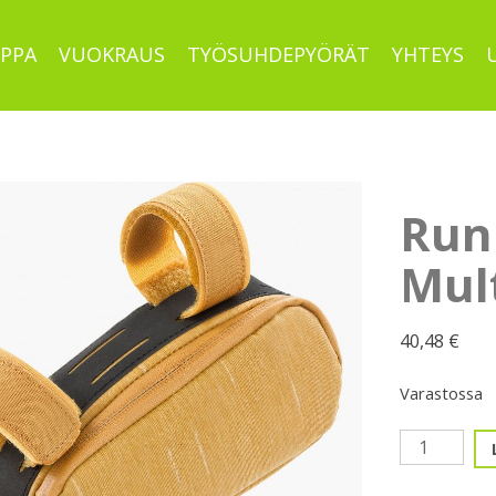
PPA
VUOKRAUS
TYÖSUHDEPYÖRÄT
YHTEYS
Run
Mult
40,48
€
Varastossa
Runkolaukk
Evoc
Multi