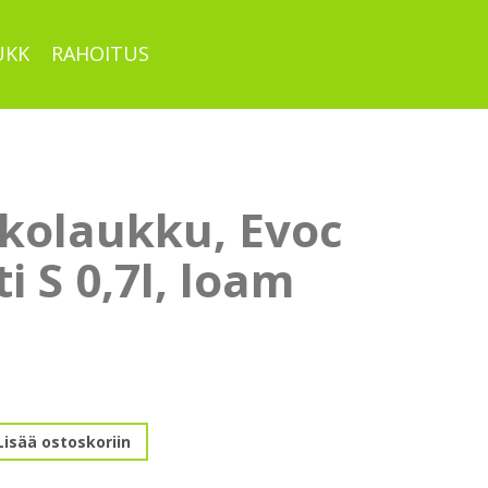
UKK
RAHOITUS
kolaukku, Evoc
i S 0,7l, loam
u,
Lisää ostoskoriin