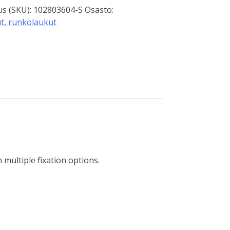
s (SKU):
102803604-S
Osasto:
t, runkolaukut
 multiple fixation options.