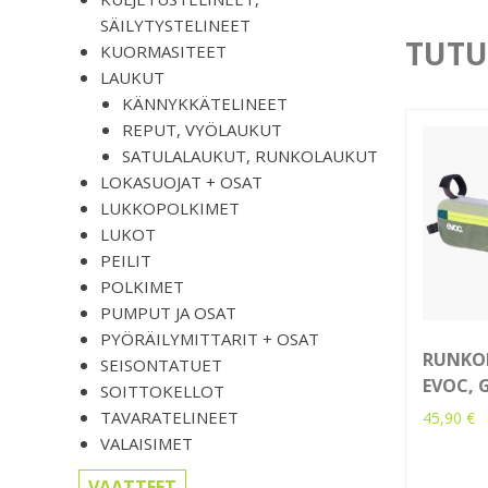
SÄILYTYSTELINEET
TUTU
KUORMASITEET
LAUKUT
KÄNNYKKÄTELINEET
REPUT, VYÖLAUKUT
SATULALAUKUT, RUNKOLAUKUT
LOKASUOJAT + OSAT
LUKKOPOLKIMET
LUKOT
PEILIT
POLKIMET
PUMPUT JA OSAT
PYÖRÄILYMITTARIT + OSAT
RUNKOL
SEISONTATUET
EVOC, 
SOITTOKELLOT
TAVARATELINEET
45,90
€
VALAISIMET
VAATTEET