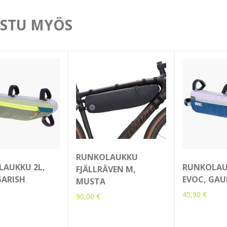
STU MYÖS
RUNKOLAUKKU
AUKKU 2L,
RUNKOLAU
FJÄLLRÄVEN M,
GARISH
EVOC, GAU
MUSTA
45,90
€
90,00
€