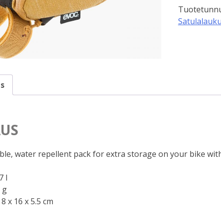
Tuotetunnu
S
Satulalauku
0,7l,
loam
määrä
s
US
ble, water repellent pack for extra storage on your bike with
 l
 g
8 x 16 x 5.5 cm