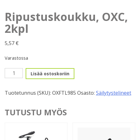
Ripustuskoukku, OXC,
2kpl
5,57
€
Varastossa
Ripustuskoukku,
Lisää ostoskoriin
OXC,
2kpl
Tuotetunnus (SKU):
OXFTL985
Osasto:
Säilytystelineet
määrä
TUTUSTU MYÖS