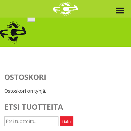
Skip
to
content
OSTOSKORI
Ostoskori on tyhjä.
ETSI TUOTTEITA
Etsi:
Haku