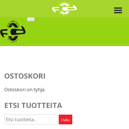
Skip
to
content
OSTOSKORI
Ostoskori on tyhjä.
ETSI TUOTTEITA
Etsi:
Haku