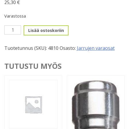
25,30
€
Varastossa
Nestejarrun
Lisää ostoskoriin
liitinpakkaus
Shimano
Tuotetunnus (SKU):
4810
Osasto:
Jarrujen varaosat
XTR
määrä
TUTUSTU MYÖS