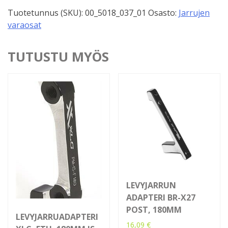
200mm,
Tuotetunnus (SKU):
00_5018_037_01
Osasto:
Jarrujen
6-
varaosat
pultti
määrä
TUTUSTU MYÖS
LEVYJARRUN
ADAPTERI BR-X27
POST, 180MM
LEVYJARRUADAPTERI
16,09
€