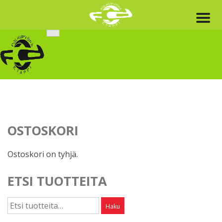
Skip
to
content
OSTOSKORI
Ostoskori on tyhjä.
ETSI TUOTTEITA
Etsi:
Haku