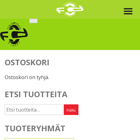
Skip
to
content
OSTOSKORI
Ostoskori on tyhjä.
ETSI TUOTTEITA
Etsi:
Haku
TUOTERYHMÄT