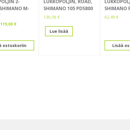
OLJIN 2-
LUKKOPOLJIN, ROAD,
LUKKOPOLJ
 SHIMANO M-
SHIMANO 105 PD5800
SHIMANO P
T
130,56
€
62,49
€
Alkuperäinen
Nykyinen
119,00
€
hinta
hinta
Lue lisää
oli:
on:
139,00 €.
119,00 €.
ä ostoskoriin
Lisää os