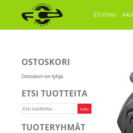
Skip
to
ETUSIVU
KAU
content
OSTOSKORI
Ostoskori on tyhjä.
ETSI TUOTTEITA
Etsi:
Haku
TUOTERYHMÄT