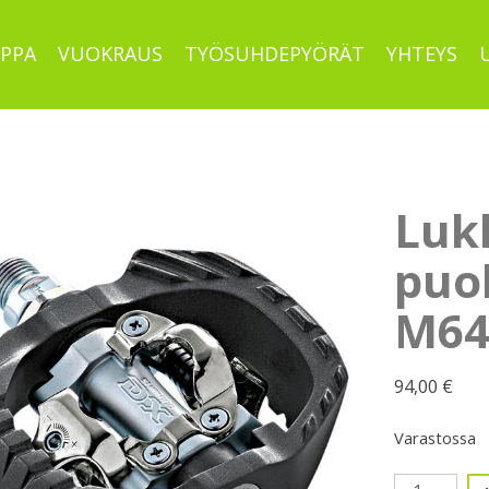
PPA
VUOKRAUS
TYÖSUHDEPYÖRÄT
YHTEYS
Lukk
puo
M64
94,00
€
Varastossa
Lukkopolji