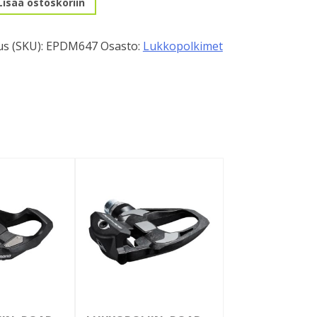
Lisää ostoskoriin
s (SKU):
EPDM647
Osasto:
Lukkopolkimet