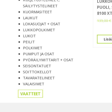
LUKKOP
SÄILYTYSTELINEET
PUOLI,
KUORMASITEET
8100 X
LAUKUT
139,00
€
LOKASUOJAT + OSAT
LUKKOPOLKIMET
LUKOT
Lisä
PEILIT
POLKIMET
PUMPUT JA OSAT
PYÖRÄILYMITTARIT + OSAT
SEISONTATUET
SOITTOKELLOT
TAVARATELINEET
VALAISIMET
VAATTEET