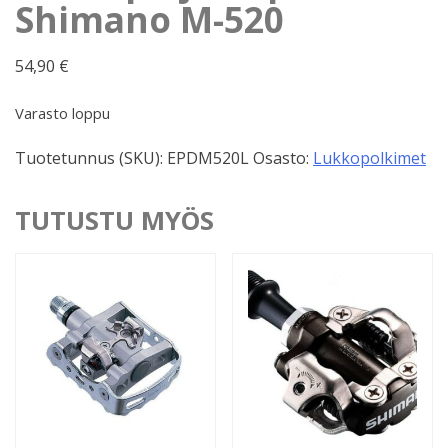
Shimano M-520
54,90
€
Varasto loppu
Tuotetunnus (SKU):
EPDM520L
Osasto:
Lukkopolkimet
TUTUSTU MYÖS