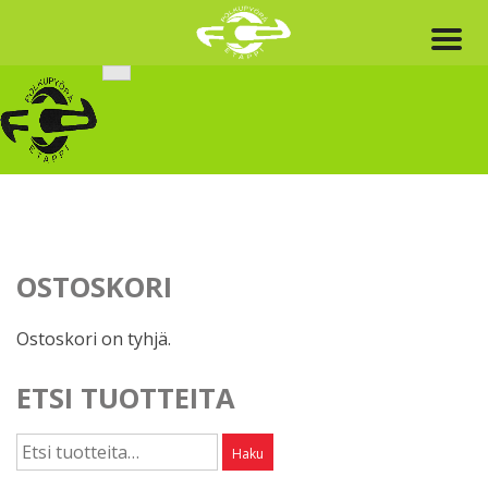
Skip
to
content
OSTOSKORI
Ostoskori on tyhjä.
ETSI TUOTTEITA
Etsi:
Haku