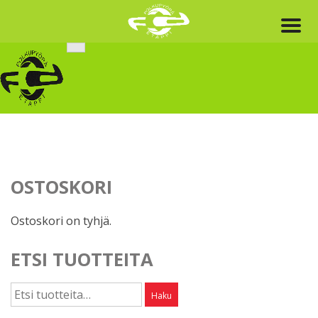
Skip
to
content
OSTOSKORI
Ostoskori on tyhjä.
ETSI TUOTTEITA
Etsi:
Haku