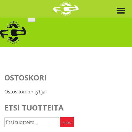
Skip
to
content
OSTOSKORI
Ostoskori on tyhjä.
ETSI TUOTTEITA
Etsi:
Haku