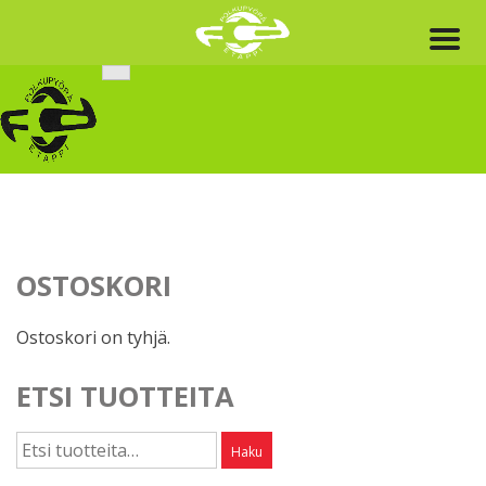
Skip
to
content
OSTOSKORI
Ostoskori on tyhjä.
ETSI TUOTTEITA
Etsi:
Haku