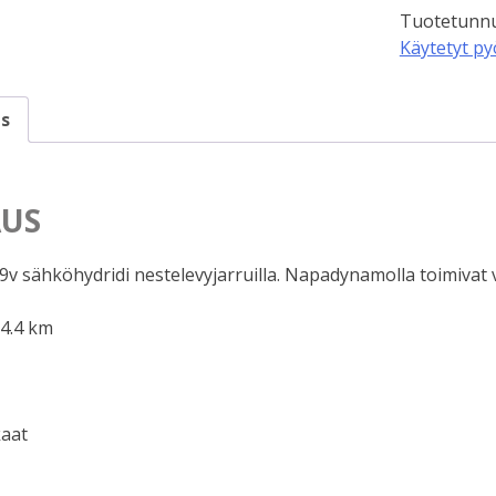
Tuotetunnu
määrä
Käytetyt py
s
US
9v sähköhydridi nestelevyjarruilla. Napadynamolla toimivat 
34.4 km
aat