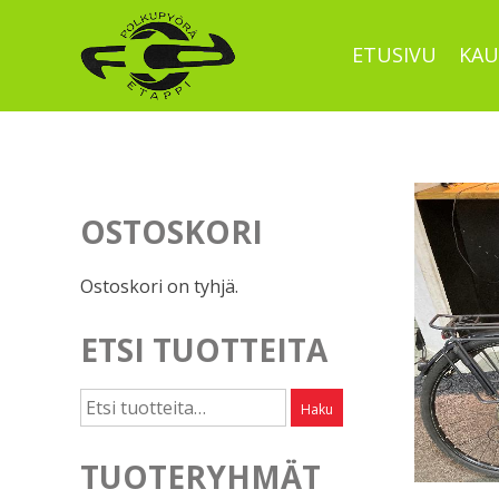
Skip
to
ETUSIVU
KAU
content
OSTOSKORI
Ostoskori on tyhjä.
ETSI TUOTTEITA
Etsi:
Haku
TUOTERYHMÄT