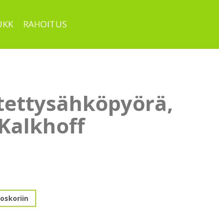
UKK
RAHOITUS
tettysähköpyörä,
Kalkhoff
hköpyörä,
oskoriin