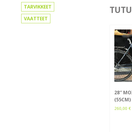
TARVIKKEET
TUTU
VAATTEET
28″ MOX
(55CM)
260,00
€