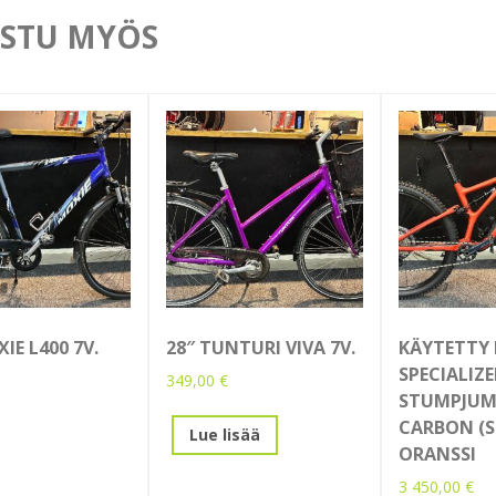
STU MYÖS
IE L400 7V.
28″ TUNTURI VIVA 7V.
KÄYTETTY 
SPECIALIZ
349,00
€
STUMPJUM
CARBON (S
Lue lisää
ORANSSI
3 450,00
€