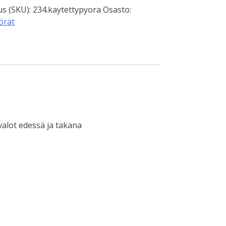
s (SKU):
234.kaytettypyora
Osasto:
örät
valot edessä ja takana