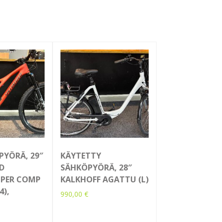
PYÖRÄ, 29″
KÄYTETTY
ED
SÄHKÖPYÖRÄ, 28″
PER COMP
KALKHOFF AGATTU (L)
4),
990,00
€