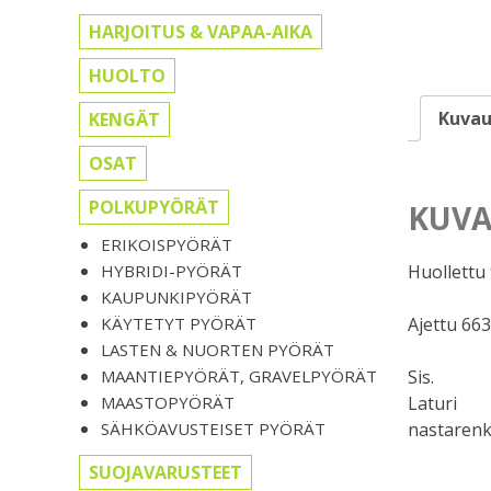
HARJOITUS & VAPAA-AIKA
HUOLTO
Kuvau
KENGÄT
OSAT
POLKUPYÖRÄT
KUVA
ERIKOISPYÖRÄT
HYBRIDI-PYÖRÄT
Huollettu 
KAUPUNKIPYÖRÄT
KÄYTETYT PYÖRÄT
Ajettu 66
LASTEN & NUORTEN PYÖRÄT
MAANTIEPYÖRÄT, GRAVELPYÖRÄT
Sis.
MAASTOPYÖRÄT
Laturi
SÄHKÖAVUSTEISET PYÖRÄT
nastarenk
SUOJAVARUSTEET