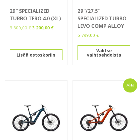
29″ SPECIALIZED
29″/27,5″
TURBO TERO 4.0 (XL)
SPECIALIZED TURBO
LEVO COMP ALLOY
Alkuperäinen
Nykyinen
3 500,00
€
3 200,00
€
hinta
hinta
6 799,00
€
oli:
on:
Tällä
3
3
Valitse
tuotteella
500,00 €.
200,00 €.
Lisää ostoskoriin
vaihtoehdoista
on
useampi
muunnelma.
Voit
Ale!
tehdä
valinnat
tuotteen
sivulla.