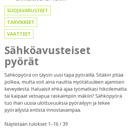
SUOJAVARUSTEET
TARVIKKEET
VAATTEET
Sähköavusteiset
pyörät
Sähköpyörä on täysin uusi tapa pyöräillä. Sitäkin pitää
polkea, mutta voit aina nauttia myötätuuleen ajamisen
keveydestä. Haluaisit ehkä ajaa työmatkasi hikoilematta
tai kaipaat vetoapua raskaimpiin mäkiin? Sähköpyörä
tuo ihan uusia ulottuvuuksia pyöräilyyn ja tekee
pyöräilystä entistä innostavampaa.
Sorted
Näytetään tulokset 1–16 / 39
by