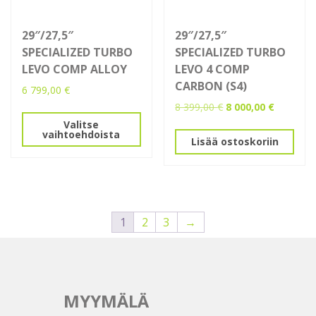
29″/27,5″
29″/27,5″
SPECIALIZED TURBO
SPECIALIZED TURBO
LEVO COMP ALLOY
LEVO 4 COMP
CARBON (S4)
6 799,00
€
Alkuperäinen
Nykyinen
8 399,00
€
8 000,00
€
Tällä
hinta
hinta
Valitse
tuotteella
vaihtoehdoista
oli:
on:
Lisää ostoskoriin
on
8
8
useampi
399,00 €.
000,00 €.
muunnelma.
Voit
tehdä
1
2
3
→
valinnat
tuotteen
sivulla.
MYYMÄLÄ