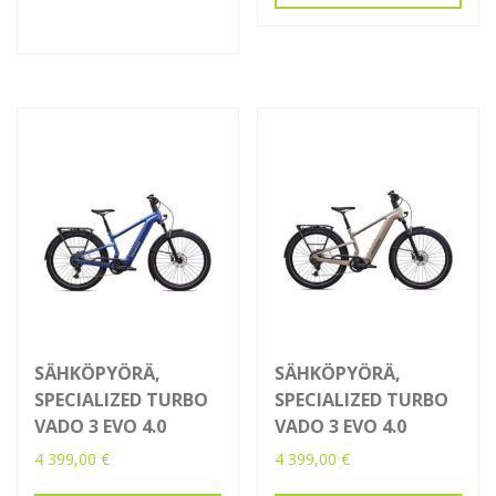
on
400,00 €.
700,00 €.
useampi
muunnelma.
Voit
tehdä
valinnat
tuotteen
sivulla.
SÄHKÖPYÖRÄ,
SÄHKÖPYÖRÄ,
SPECIALIZED TURBO
SPECIALIZED TURBO
VADO 3 EVO 4.0
VADO 3 EVO 4.0
4 399,00
€
4 399,00
€
Tällä
Tällä