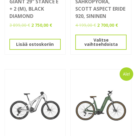
GIANT 29″ STANCE E
SÄHKÖPYÖRÄ,
+ 2 (M), BLACK
SCOTT ASPECT ERIDE
DIAMOND
920, SININEN
Alkuperäinen
Nykyinen
Alkuperäinen
Nykyinen
3 899,00
€
2 750,00
€
4 199,00
€
2 700,00
€
hinta
hinta
hinta
hinta
Tällä
oli:
on:
oli:
on:
Valitse
tuotteella
3
2
4
2
Lisää ostoskoriin
vaihtoehdoista
on
899,00 €.
750,00 €.
199,00 €.
700,00 €.
useampi
muunnelma.
Voit
Ale!
tehdä
valinnat
tuotteen
sivulla.