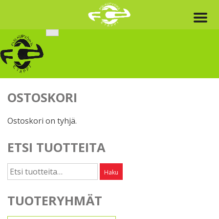
Skip
to
content
OSTOSKORI
Ostoskori on tyhjä.
ETSI TUOTTEITA
Etsi:
Haku
TUOTERYHMÄT