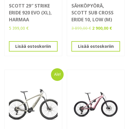
SCOTT 29″ STRIKE
SÄHKÖPYÖRÄ,
ERIDE 920 EVO (XL),
SCOTT SUB CROSS
HARMAA
ERIDE 10, LOW (M)
Alkuperäinen
Nykyinen
5 399,00
€
3 899,00
€
2 900,00
€
hinta
hinta
oli:
on:
3
2
Lisää ostoskoriin
Lisää ostoskoriin
899,00 €.
900,00 €.
Ale!