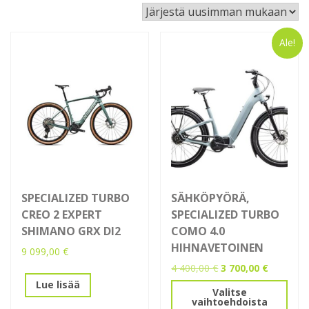
latest
Ale!
SPECIALIZED TURBO
SÄHKÖPYÖRÄ,
CREO 2 EXPERT
SPECIALIZED TURBO
SHIMANO GRX DI2
COMO 4.0
HIHNAVETOINEN
9 099,00
€
Alkuperäinen
Nykyinen
4 400,00
€
3 700,00
€
hinta
hinta
Lue lisää
Tällä
Valitse
oli:
on:
vaihtoehdoista
tuotteella
4
3