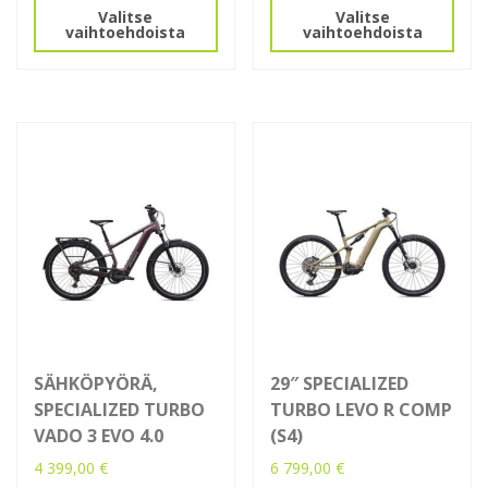
Valitse
Valitse
tuotteella
tuotteella
vaihtoehdoista
vaihtoehdoista
on
on
useampi
useampi
muunnelma.
muunnelma.
Voit
Voit
tehdä
tehdä
valinnat
valinnat
tuotteen
tuotteen
sivulla.
sivulla.
SÄHKÖPYÖRÄ,
29″ SPECIALIZED
SPECIALIZED TURBO
TURBO LEVO R COMP
VADO 3 EVO 4.0
(S4)
4 399,00
€
6 799,00
€