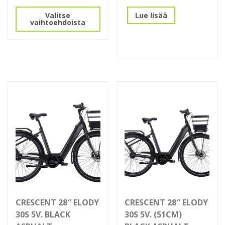
Tällä
Lue lisää
Valitse
tuotteella
vaihtoehdoista
on
useampi
muunnelma.
Voit
tehdä
valinnat
tuotteen
sivulla.
CRESCENT 28″ ELODY
CRESCENT 28″ ELODY
30S 5V. BLACK
30S 5V. (51CM)