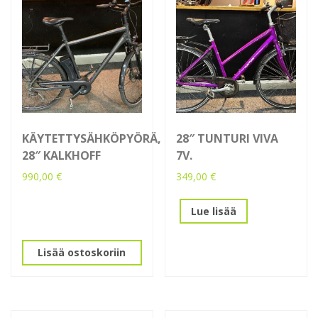
KÄYTETTYSÄHKÖPYÖRÄ,
28″ TUNTURI VIVA
28″ KALKHOFF
7V.
990,00
€
349,00
€
Lue lisää
Lisää ostoskoriin