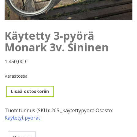
Käytetty 3-pyörä
Monark 3v. Sininen
1 450,00
€
Varastossa
Käytetty
Lisää ostoskoriin
3-
pyörä
Tuotetunnus (SKU):
265._kaytettypyora
Osasto:
Monark
Käytetyt pyörät
3v.
Sininen
määrä