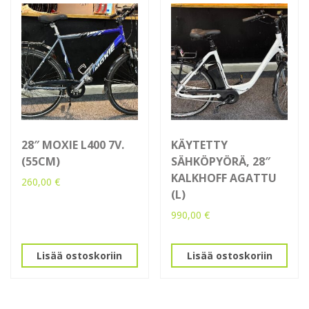
28″ MOXIE L400 7V.
KÄYTETTY
(55CM)
SÄHKÖPYÖRÄ, 28″
KALKHOFF AGATTU
260,00
€
(L)
990,00
€
Lisää ostoskoriin
Lisää ostoskoriin