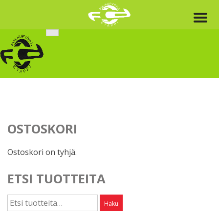
Skip
to
content
OSTOSKORI
Ostoskori on tyhjä.
ETSI TUOTTEITA
Etsi:
Haku