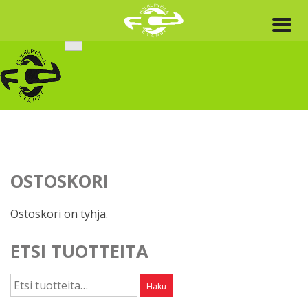
Skip
to
content
OSTOSKORI
Ostoskori on tyhjä.
ETSI TUOTTEITA
Etsi:
Haku