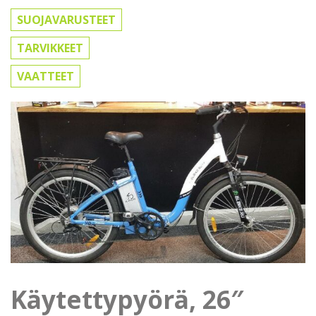
SUOJAVARUSTEET
TARVIKKEET
VAATTEET
Käytettypyörä, 26″