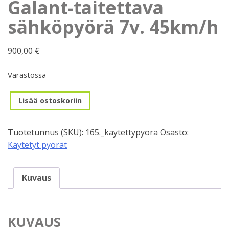
Galant-taitettava
sähköpyörä 7v. 45km/h
900,00
€
Varastossa
Käytettypyörä,
Lisää ostoskoriin
26"
Galant-
Tuotetunnus (SKU):
165._kaytettypyora
Osasto:
taitettava
Käytetyt pyörät
sähköpyörä
7v.
45km/h
Kuvaus
määrä
KUVAUS