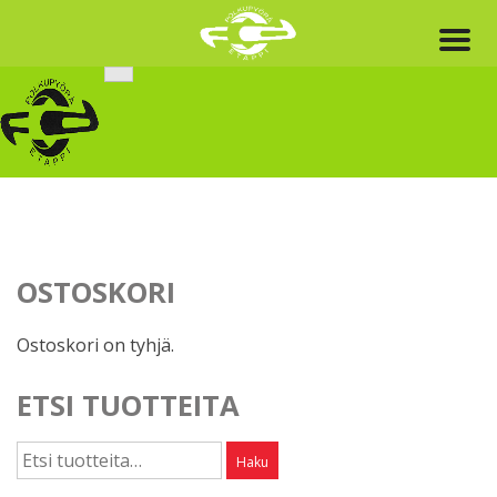
Skip
to
content
OSTOSKORI
Ostoskori on tyhjä.
ETSI TUOTTEITA
Etsi:
Haku