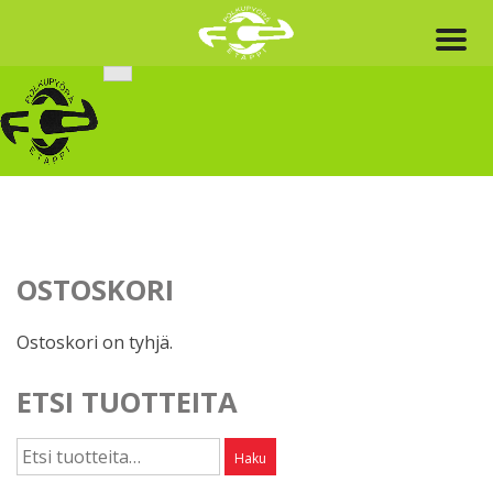
Skip
to
content
OSTOSKORI
Ostoskori on tyhjä.
ETSI TUOTTEITA
Etsi:
Haku