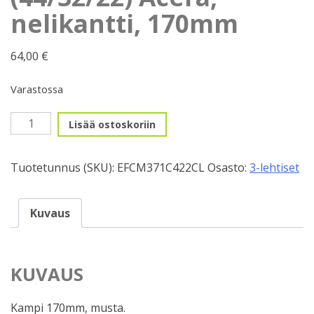
nelikantti, 170mm
64,00
€
Varastossa
Kampisarja
Lisää ostoskoriin
3x9
(44/32/22)
Tuotetunnus (SKU):
EFCM371C422CL
Osasto:
3-lehtiset
Acera,
nelikantti,
170mm
Kuvaus
määrä
KUVAUS
Kampi 170mm, musta.