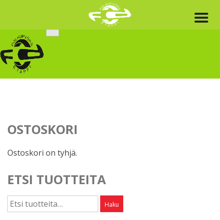
Skip
to
content
OSTOSKORI
Ostoskori on tyhjä.
ETSI TUOTTEITA
Etsi:
Haku