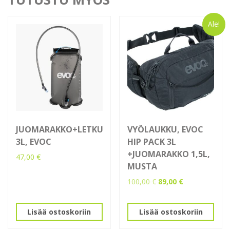
Ale!
JUOMARAKKO+LETKU
VYÖLAUKKU, EVOC
3L, EVOC
HIP PACK 3L
+JUOMARAKKO 1,5L,
47,00
€
MUSTA
Alkuperäinen
Nykyinen
100,00
€
89,00
€
hinta
hinta
oli:
on:
Lisää ostoskoriin
Lisää ostoskoriin
100,00 €.
89,00 €.