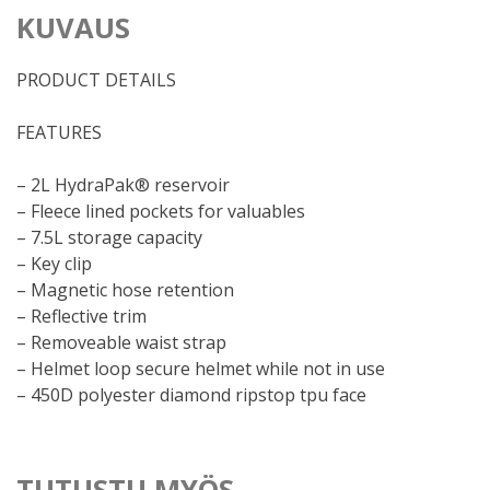
KUVAUS
PRODUCT DETAILS
FEATURES
– 2L HydraPak® reservoir
– Fleece lined pockets for valuables
– 7.5L storage capacity
– Key clip
– Magnetic hose retention
– Reflective trim
– Removeable waist strap
– Helmet loop secure helmet while not in use
– 450D polyester diamond ripstop tpu face
TUTUSTU MYÖS