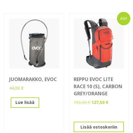
Ale!
JUOMARAKKO, EVOC
REPPU EVOC LITE
RACE 10 (S), CARBON
44,00
€
GREY/ORANGE
Alkuperäinen
Nykyinen
150,00
€
127,50
€
Lue lisää
hinta
hinta
oli:
on:
150,00 €.
127,50 €.
Lisää ostoskoriin