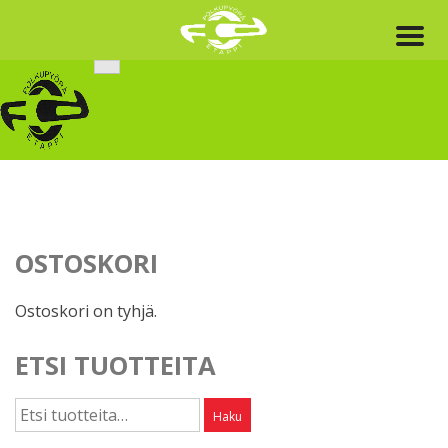
Skip
to
content
OSTOSKORI
Ostoskori on tyhjä.
ETSI TUOTTEITA
Etsi:
Haku