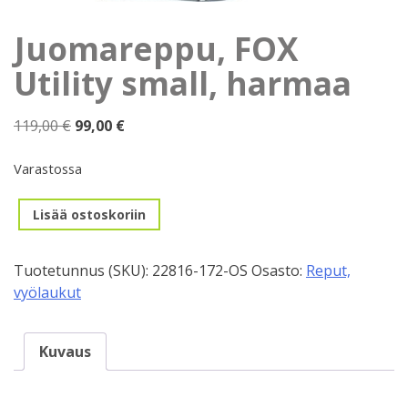
Juomareppu, FOX
Utility small, harmaa
Alkuperäinen
Nykyinen
119,00
€
99,00
€
hinta
hinta
oli:
on:
Varastossa
119,00 €.
99,00 €.
Juomareppu,
Lisää ostoskoriin
FOX
Utility
Tuotetunnus (SKU):
22816-172-OS
Osasto:
Reput,
small,
vyölaukut
harmaa
määrä
Kuvaus