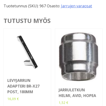
90
Tuotetunnus (SKU):
967
Osasto:
Jarrujen varaosat
ast.
määrä
TUTUSTU MYÖS
LEVYJARRUN
ADAPTERI BR-X27
JARRULETKUN
POST, 180MM
HELMI, AVID, HOPEA
16,09
€
1,52
€