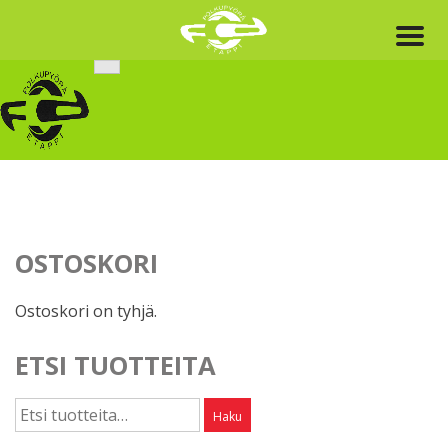
Skip
to
content
OSTOSKORI
Ostoskori on tyhjä.
ETSI TUOTTEITA
Etsi:
Haku