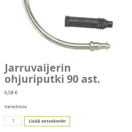
Jarruvaijerin
ohjuriputki 90 ast.
6,58
€
Varastossa
Jarruvaijerin
Lisää ostoskoriin
ohjuriputki