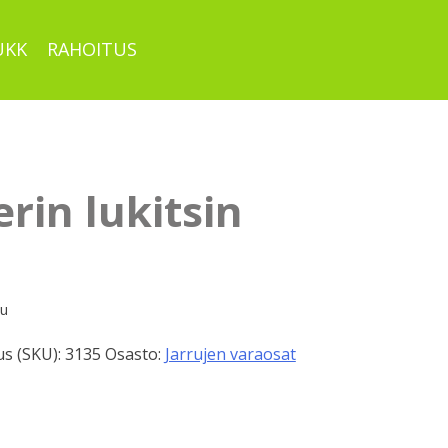
UKK
RAHOITUS
erin lukitsin
pu
s (SKU):
3135
Osasto:
Jarrujen varaosat