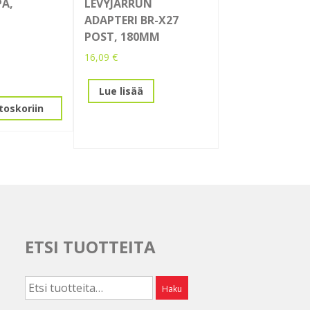
A,
LEVYJARRUN
ADAPTERI BR-X27
POST, 180MM
16,09
€
Lue lisää
toskoriin
ETSI TUOTTEITA
Etsi:
Haku