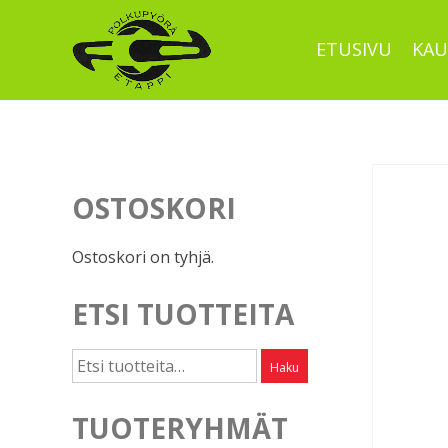
Skip
to
ETUSIVU
KAU
content
OSTOSKORI
Ostoskori on tyhjä.
ETSI TUOTTEITA
Etsi:
Haku
TUOTERYHMÄT