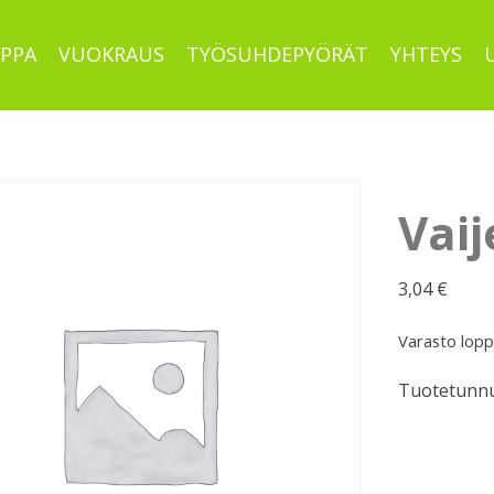
PPA
VUOKRAUS
TYÖSUHDEPYÖRÄT
YHTEYS
Vaij
3,04
€
Varasto lop
Tuotetunnu