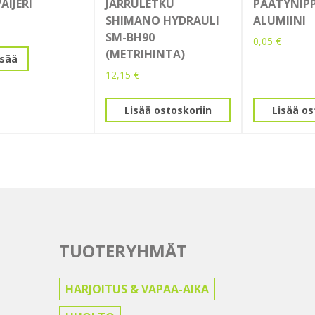
PÄÄTYNIPP
AIJERI
JARRULETKU
ALUMIINI
SHIMANO HYDRAULI
SM-BH90
0,05
€
(METRIHINTA)
isää
12,15
€
Lisää ostoskoriin
Lisää os
TUOTERYHMÄT
HARJOITUS & VAPAA-AIKA