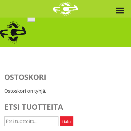
Skip
to
content
OSTOSKORI
Ostoskori on tyhjä.
ETSI TUOTTEITA
Etsi:
Haku