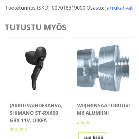
Apex
Tuotetunnus (SKU):
007018319000
Osasto:
Jarrukahvat
11v.
määrä
TUTUSTU MYÖS
JARRU/VAIHDEKAHVA,
VAIJERINSÄÄTÖRUUVI
SHIMANO ST-RX600
M6 ALUMIINI
GRX 11V. OIKEA
2,02
€
202,42
€
Lue lisää