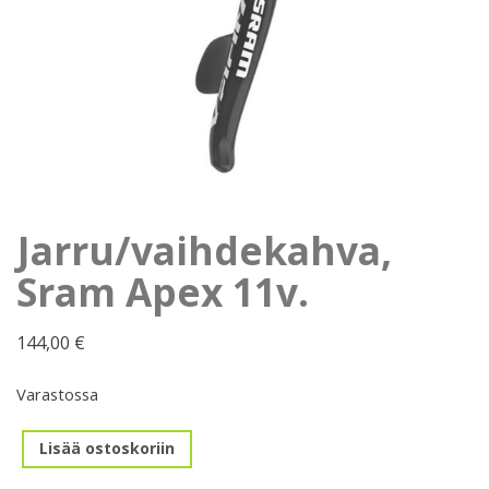
Jarru/vaihdekahva,
Sram Apex 11v.
144,00
€
Varastossa
Jarru/vaihdekahva,
Lisää ostoskoriin
Sram