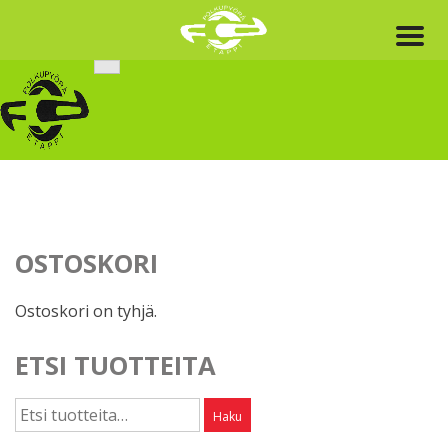
Skip
to
content
OSTOSKORI
Ostoskori on tyhjä.
ETSI TUOTTEITA
Etsi:
Haku