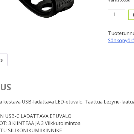
Etuvalo,
Lezyne
Fusion
Tuotetunnu
Drive
Sähköpyörä
Pro
600
Lumen,
s
Ladattava
määrä
US
a kestävä USB-ladattava LED-etuvalo. Taattua Lezyne-laatu
EN USB-C LADATTAVA ETUVALO
: 3 KIINTEÄÄ JA 3 Vilkkutoimintoa
TU SILIKONIKUMIIKINNIKE