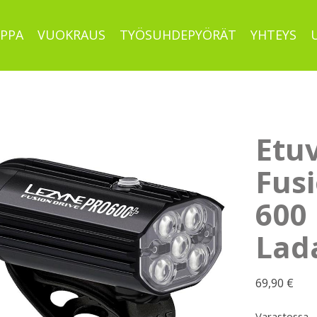
PPA
VUOKRAUS
TYÖSUHDEPYÖRÄT
YHTEYS
Etu
Fusi
600
Lad
69,90
€
Varastossa