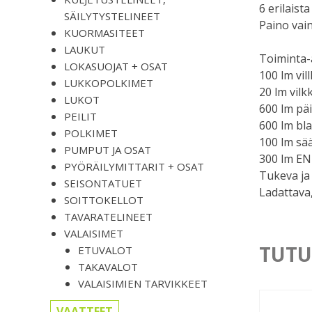
6 erilaist
SÄILYTYSTELINEET
Paino vai
KUORMASITEET
LAUKUT
Toiminta-
LOKASUOJAT + OSAT
100 lm vil
LUKKOPOLKIMET
20 lm vilk
LUKOT
600 lm päi
PEILIT
600 lm bla
POLKIMET
100 lm sää
PUMPUT JA OSAT
300 lm EN
PYÖRÄILYMITTARIT + OSAT
Tukeva ja
SEISONTATUET
Ladattava
SOITTOKELLOT
TAVARATELINEET
VALAISIMET
TUTU
ETUVALOT
TAKAVALOT
VALAISIMIEN TARVIKKEET
VAATTEET