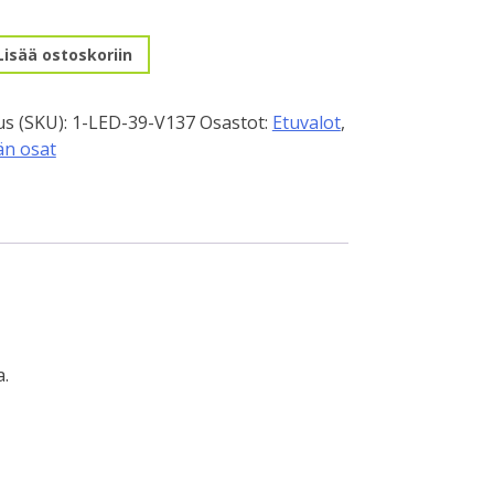
Lisää ostoskoriin
s (SKU):
1-LED-39-V137
Osastot:
Etuvalot
,
n osat
a.