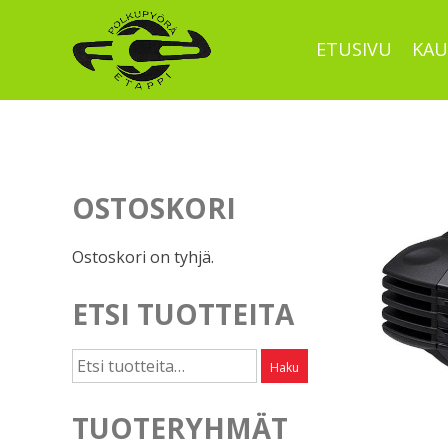
Skip
to
ETUSIVU
KAU
content
OSTOSKORI
Ostoskori on tyhjä.
ETSI TUOTTEITA
Etsi:
Haku
TUOTERYHMÄT