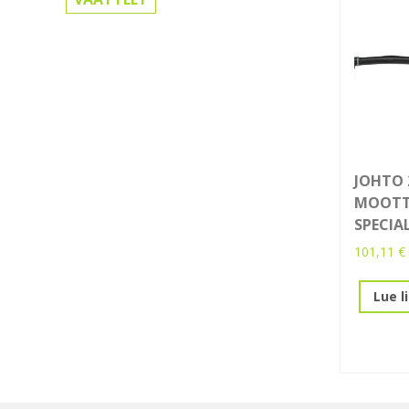
JOHTO 
MOOTT
SPECIA
101,11
€
Lue l