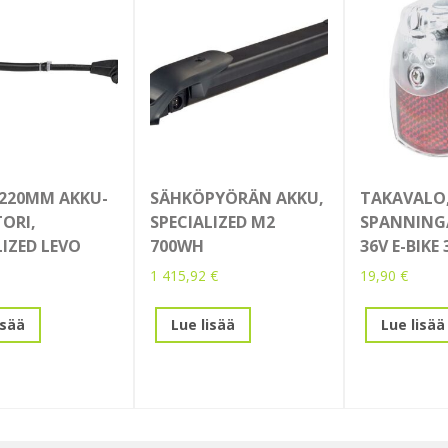
220MM AKKU-
SÄHKÖPYÖRÄN AKKU,
TAKAVALO
ORI,
SPECIALIZED M2
SPANNINGA
LIZED LEVO
700WH
36V E-BIKE 
1 415,92
€
19,90
€
isää
Lue lisää
Lue lisää