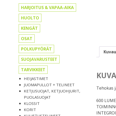
HARJOITUS & VAPAA-AIKA
HUOLTO
KENGÄT
OSAT
POLKUPYÖRÄT
Kuvau
SUOJAVARUSTEET
TARVIKKEET
KUVA
HEIJASTIMET
JUOMAPULLOT + TELINEET
Tehokas j
KETJUSUOJAT, KETJUOHJURIT,
PUOLASUOJAT
600 LUM
KLOSSIT
TOIMINNOT
KORIT
INTEGROI
KULJETUSTELINEET,