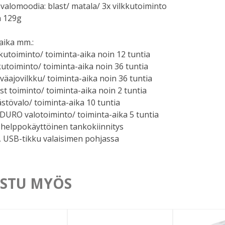
a valomoodia: blast/ matala/ 3x vilkkutoiminto
n 129g
aika mm.:
lkutoiminto/ toiminta-aika noin 12 tuntia
kutoiminto/ toiminta-aika noin 36 tuntia
väajovilkku/ toiminta-aika noin 36 tuntia
st toiminto/ toiminta-aika noin 2 tuntia
stövalo/ toiminta-aika 10 tuntia
DURO valotoiminto/ toiminta-aika 5 tuntia
 helppokäyttöinen tankokiinnitys
, USB-tikku valaisimen pohjassa
STU MYÖS