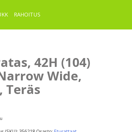
UKK
RAHOITUS
atas, 42H (104)
 Narrow Wide,
, Teräs
pu
s (SKU):
356218
Osasto:
Eturattaat