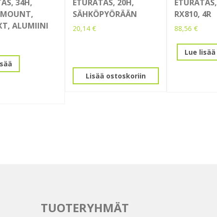
AS, 34H,
ETURATAS, 20H,
ETURATAS,
 MOUNT,
SÄHKÖPYÖRÄÄN
RX810, 4R
XT, ALUMIINI
20,14
€
88,56
€
Lue lisää
isää
Lisää ostoskoriin
TUOTERYHMÄT