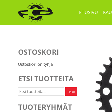
Skip
to
ETUSIVU
KAU
content
OSTOSKORI
Ostoskori on tyhjä.
ETSI TUOTTEITA
Etsi:
Haku
TUOTERYHMÄT