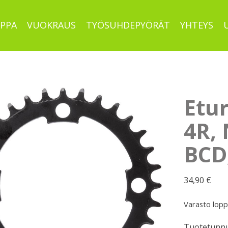
PPA
VUOKRAUS
TYÖSUHDEPYÖRÄT
YHTEYS
Etur
4R,
BCD
34,90
€
Varasto lop
Tuotetunnu