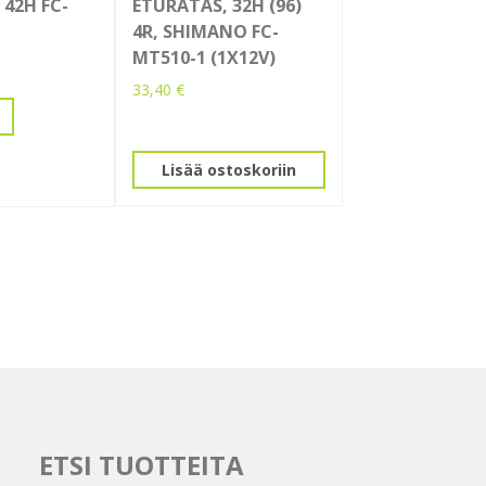
 42H FC-
ETURATAS, 32H (96)
4R, SHIMANO FC-
MT510-1 (1X12V)
33,40
€
Lisää ostoskoriin
ETSI TUOTTEITA