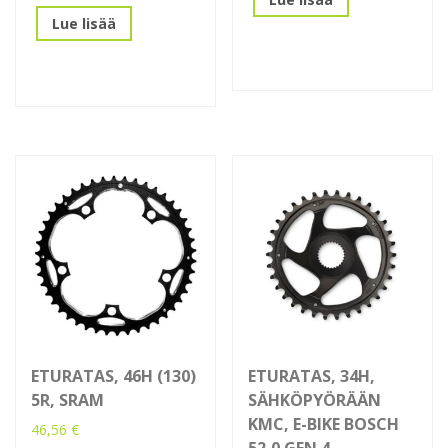
Lue lisää
ETURATAS, 46H (130)
ETURATAS, 34H,
5R, SRAM
SÄHKÖPYÖRÄÄN
KMC, E-BIKE BOSCH
46,56
€
52,0 GEN 4