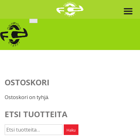
Skip
to
content
OSTOSKORI
Ostoskori on tyhjä.
ETSI TUOTTEITA
Etsi:
Haku