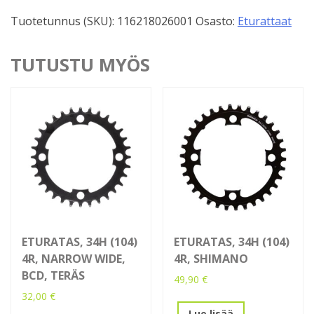
Tuotetunnus (SKU):
116218026001
Osasto:
Eturattaat
TUTUSTU MYÖS
ETURATAS, 34H (104)
ETURATAS, 34H (104)
4R, NARROW WIDE,
4R, SHIMANO
BCD, TERÄS
49,90
€
32,00
€
Lue lisää