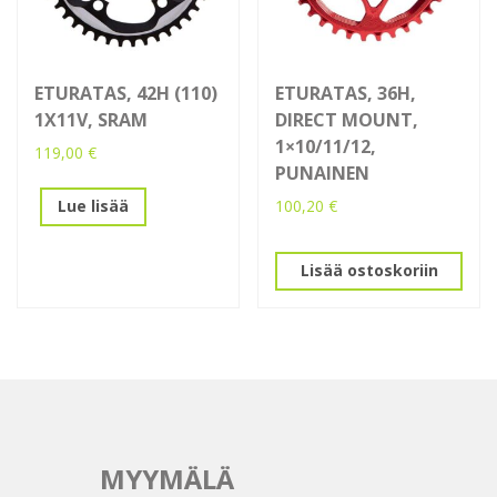
ETURATAS, 42H (110)
ETURATAS, 36H,
1X11V, SRAM
DIRECT MOUNT,
1×10/11/12,
119,00
€
PUNAINEN
100,20
€
Lue lisää
Lisää ostoskoriin
MYYMÄLÄ