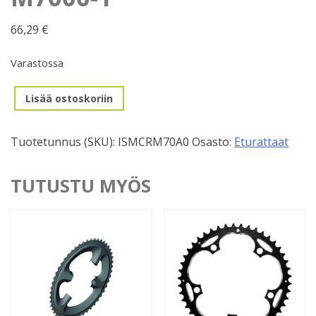
66,29
€
Varastossa
Eturatas,
Lisää ostoskoriin
30H
SLX
Tuotetunnus (SKU):
ISMCRM70A0
Osasto:
Eturattaat
FC-
M7000-
1
TUTUSTU MYÖS
määrä