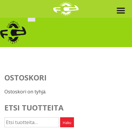
Skip
to
content
OSTOSKORI
Ostoskori on tyhjä.
ETSI TUOTTEITA
Etsi:
Haku