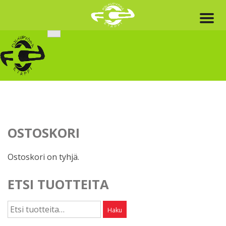
Skip
to
content
OSTOSKORI
Ostoskori on tyhjä.
ETSI TUOTTEITA
Etsi:
Haku