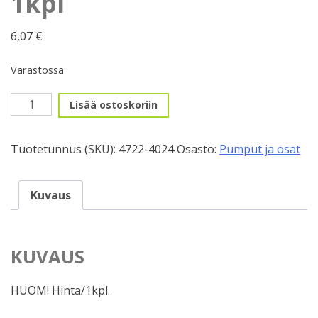
1kpl
6,07
€
Varastossa
CO2,
Lisää ostoskoriin
Patruuna
25g
Tuotetunnus (SKU):
4722-4024
Osasto:
Pumput ja osat
kiertein,
Specialized
1kpl
Kuvaus
määrä
KUVAUS
HUOM! Hinta/1kpl.