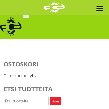
Skip
to
content
OSTOSKORI
Ostoskori on tyhjä.
ETSI TUOTTEITA
Etsi:
Haku