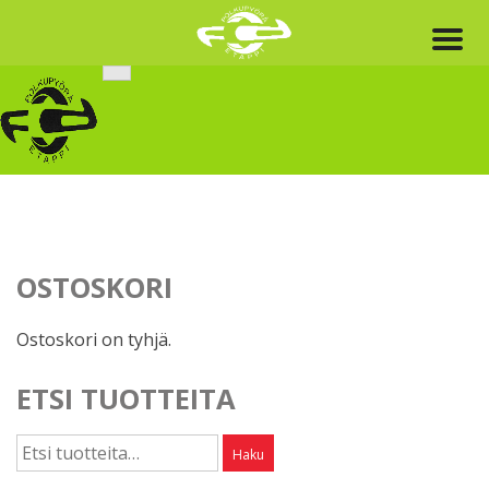
Skip
to
content
OSTOSKORI
Ostoskori on tyhjä.
ETSI TUOTTEITA
Etsi:
Haku