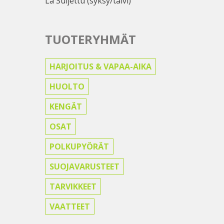
La Suljettu (syksy/talvi)
TUOTERYHMÄT
HARJOITUS & VAPAA-AIKA
HUOLTO
KENGÄT
OSAT
POLKUPYÖRÄT
SUOJAVARUSTEET
TARVIKKEET
VAATTEET