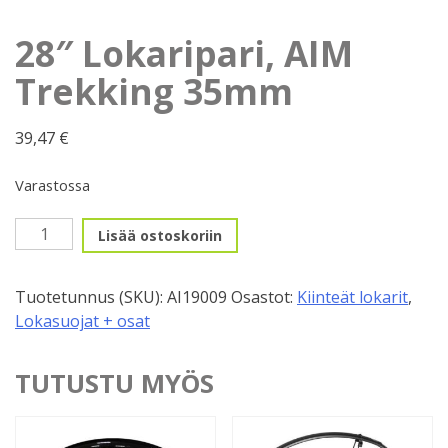
28″ Lokaripari, AIM
Trekking 35mm
39,47
€
Varastossa
28"
Lisää ostoskoriin
Lokaripari,
AIM
Tuotetunnus (SKU):
AI19009
Osastot:
Kiinteät lokarit
,
Trekking
Lokasuojat + osat
35mm
määrä
TUTUSTU MYÖS