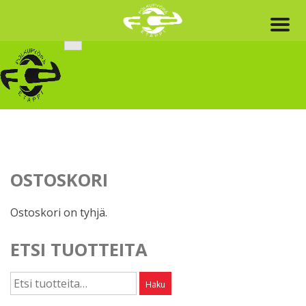
Skip
to
content
OSTOSKORI
Ostoskori on tyhjä.
ETSI TUOTTEITA
Etsi:
Haku