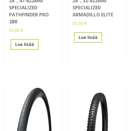
28″, 47-622MM
28″, 32-622MM
SPECIALIZED
SPECIALIZED
PATHFINDER PRO
ARMADILLO ELITE
2BR
50,50
€
55,00
€
Lue lisää
Lue lisää