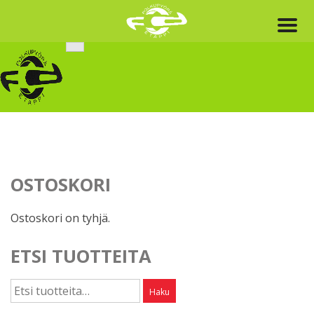
Skip
to
content
OSTOSKORI
Ostoskori on tyhjä.
ETSI TUOTTEITA
Etsi:
Haku