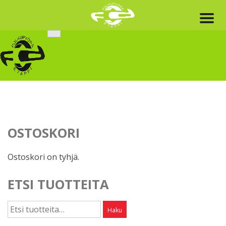
Skip
to
content
OSTOSKORI
Ostoskori on tyhjä.
ETSI TUOTTEITA
Etsi:
Haku