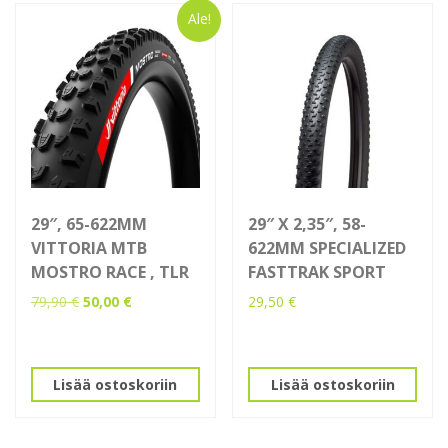
Ale!
29″, 65-622MM
29″ X 2,35″, 58-
VITTORIA MTB
622MM SPECIALIZED
MOSTRO RACE , TLR
FASTTRAK SPORT
Alkuperäinen
Nykyinen
79,90
€
50,00
€
29,50
€
hinta
hinta
oli:
on:
79,90 €.
50,00 €.
Lisää ostoskoriin
Lisää ostoskoriin