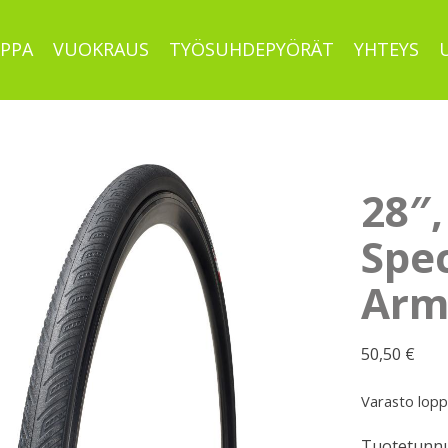
PPA
VUOKRAUS
TYÖSUHDEPYÖRÄT
YHTEYS
28″
Spec
Arma
50,50
€
Varasto lop
Tuotetunnu