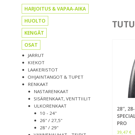
HARJOITUS & VAPAA-AIKA
HUOLTO
TUTU
KENGÄT
OSAT
JARRUT
KIEKOT
LAAKERISTOT
OHJAINTANGOT & TUPET
RENKAAT
NASTARENKAAT
SISÄRENKAAT, VENTTIILIT
ULKORENKAAT
28″, 2
10 - 24"
SPECIA
26" / 27,5"
PRO
28" / 29"
39,47
€
VANNENAUHAT, -TEIPIT