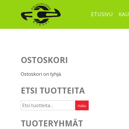
Skip
to
ETUSIVU
KAU
content
OSTOSKORI
Ostoskori on tyhjä.
ETSI TUOTTEITA
Etsi:
Haku
TUOTERYHMÄT