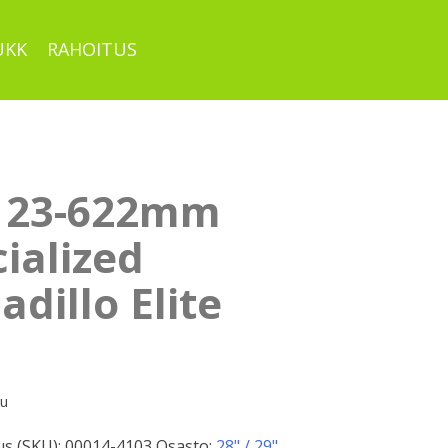
UKK
RAHOITUS
, 23-622mm
ialized
dillo Elite
pu
s (SKU):
00014-4103
Osasto:
28" / 29"