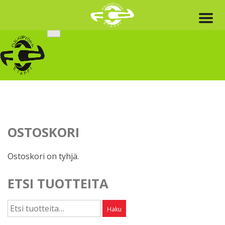
Skip
to
content
OSTOSKORI
Ostoskori on tyhjä.
ETSI TUOTTEITA
Etsi:
Haku