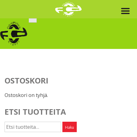
Skip
to
content
OSTOSKORI
Ostoskori on tyhjä.
ETSI TUOTTEITA
Etsi:
Haku