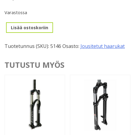
Varastossa
24"
Lisää ostoskoriin
RST
Capa
Tuotetunnus (SKU):
5146
Osasto:
Jousitetut haarukat
(ILMAN
KAULAPUTKEA)
määrä
TUTUSTU MYÖS