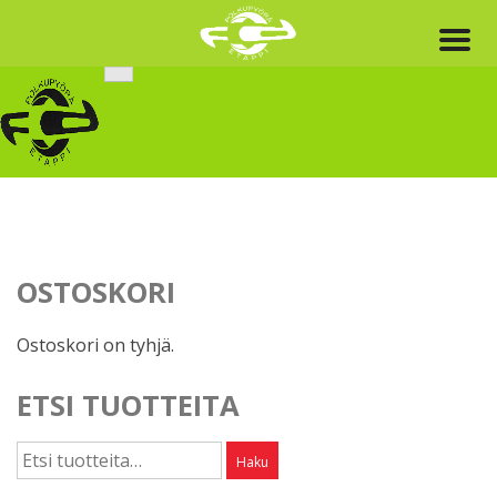
Skip
to
content
OSTOSKORI
Ostoskori on tyhjä.
ETSI TUOTTEITA
Etsi:
Haku