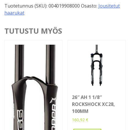
Tuotetunnus (SKU):
004019908000
Osasto:
Jousitetut
haarukat
TUTUSTU MYÖS
26″ AH 1 1/8″
ROCKSHOCK XC28,
100MM
160,92
€