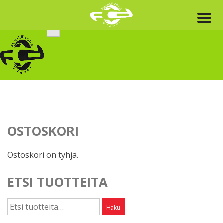
Skip
to
content
OSTOSKORI
Ostoskori on tyhjä.
ETSI TUOTTEITA
Etsi:
Haku