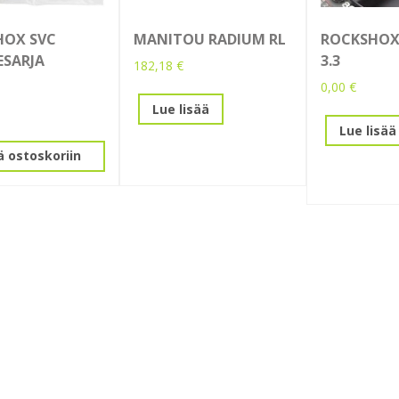
HOX SVC
MANITOU RADIUM RL
ROCKSHO
ESARJA
3.3
182,18
€
0,00
€
Lue lisää
Lue lisää
ä ostoskoriin