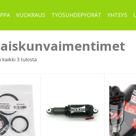
PPA
VUOKRAUS
TYÖSUHDEPYÖRÄT
YHTEYS
aiskunvaimentimet
Sorted
kaikki 3 tulosta
by
latest