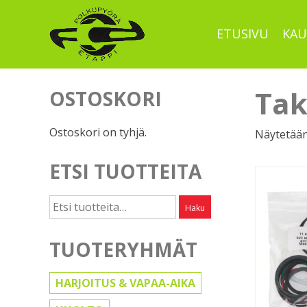
Skip
to
ETUSIVU
KAU
content
Tak
OSTOSKORI
Ostoskori on tyhjä.
Näytetään 
ETSI TUOTTEITA
Etsi:
Haku
TUOTERYHMÄT
HARJOITUS & VAPAA-AIKA