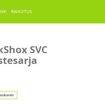
UKK
RAHOITUS
kShox SVC
istesarja
oskoriin