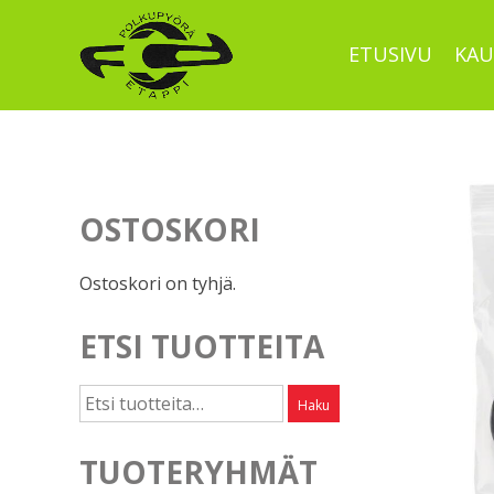
Skip
to
ETUSIVU
KAU
content
OSTOSKORI
Ostoskori on tyhjä.
ETSI TUOTTEITA
Etsi:
Haku
TUOTERYHMÄT