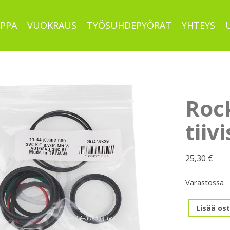
PPA
VUOKRAUS
TYÖSUHDEPYÖRÄT
YHTEYS
Roc
tiiv
25,30
€
Varastossa
RockShox
Lisää ost
SVC
tiivistesarja