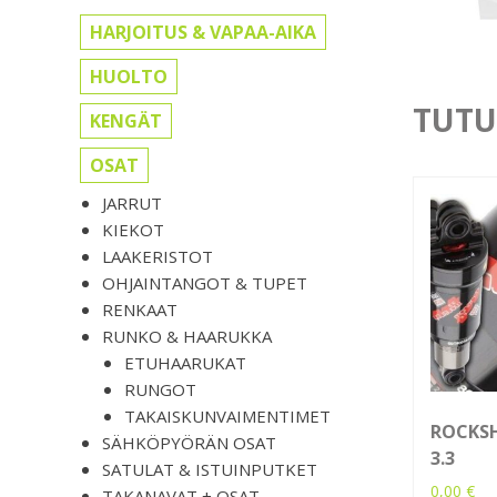
HARJOITUS & VAPAA-AIKA
HUOLTO
TUTU
KENGÄT
OSAT
JARRUT
KIEKOT
LAAKERISTOT
OHJAINTANGOT & TUPET
RENKAAT
RUNKO & HAARUKKA
ETUHAARUKAT
RUNGOT
TAKAISKUNVAIMENTIMET
ROCKS
SÄHKÖPYÖRÄN OSAT
3.3
SATULAT & ISTUINPUTKET
0,00
€
TAKANAVAT + OSAT