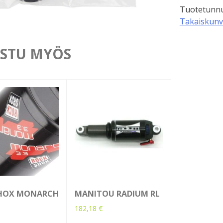
Tuotetunnu
määrä
Takaiskunv
STU MYÖS
HOX MONARCH
MANITOU RADIUM RL
182,18
€