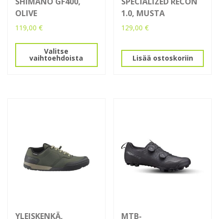
SHIMANO GF400,
SPECIALIZED RECON
OLIVE
1.0, MUSTA
119,00
€
129,00
€
Tällä
Valitse
tuotteella
vaihtoehdoista
Lisää ostoskoriin
on
useampi
muunnelma.
Voit
tehdä
valinnat
tuotteen
sivulla.
YLEISKENKÄ,
MTB-