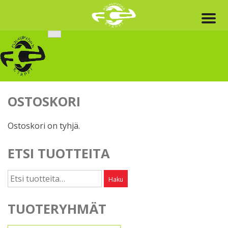
Skip
to
content
OSTOSKORI
Ostoskori on tyhjä.
ETSI TUOTTEITA
Etsi:
Haku
TUOTERYHMÄT