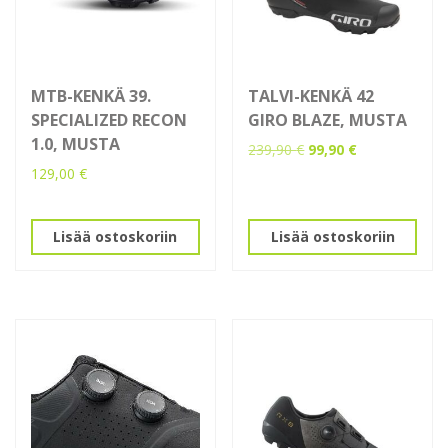
MTB-KENKÄ 39.
TALVI-KENKÄ 42
SPECIALIZED RECON
GIRO BLAZE, MUSTA
1.0, MUSTA
Alkuperäinen
Nykyinen
239,90
€
99,90
€
hinta
hinta
129,00
€
oli:
on:
239,90 €.
99,90 €.
Lisää ostoskoriin
Lisää ostoskoriin