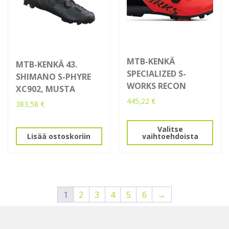
MTB-KENKÄ
MTB-KENKÄ 43.
SPECIALIZED S-
SHIMANO S-PHYRE
WORKS RECON
XC902, MUSTA
445,22
€
383,58
€
Tällä
tuotteella
Valitse
Lisää ostoskoriin
vaihtoehdoista
on
useampi
muunnelma.
Voit
tehdä
1
2
3
4
5
6
→
valinnat
tuotteen
sivulla.