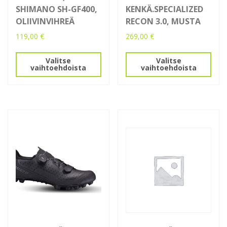
SHIMANO SH-GF400,
KENKÄ.SPECIALIZED
OLIIVINVIHREÄ
RECON 3.0, MUSTA
119,00
€
269,00
€
Tällä
Tällä
Valitse
Valitse
tuotteella
tuotteella
vaihtoehdoista
vaihtoehdoista
on
on
useampi
useampi
muunnelma.
muunnelma.
Voit
Voit
tehdä
tehdä
valinnat
valinnat
tuotteen
tuotteen
sivulla.
sivulla.