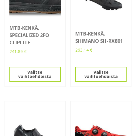
MTB-KENKÄ,
MTB-KENKÄ.
SPECIALIZED 2FO
SHIMANO SH-RX801
CLIPLITE
263,14
€
241,89
€
Tällä
Tällä
tuotteella
tuotteella
Valitse
Valitse
on
on
vaihtoehdoista
vaihtoehdoista
useampi
useampi
muunnelma.
muunnelma.
Voit
Voit
tehdä
tehdä
valinnat
valinnat
tuotteen
tuotteen
sivulla.
sivulla.