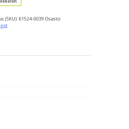
oskoriin
s (SKU):
61524-0039
Osasto:
ngät