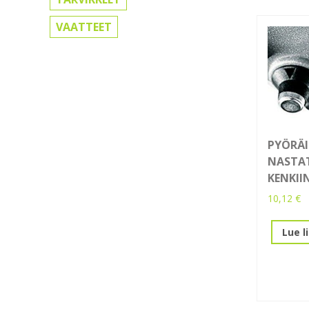
VAATTEET
PYÖRÄ
NASTA
KENKII
10,12
€
Lue l