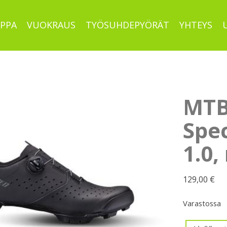
PPA
VUOKRAUS
TYÖSUHDEPYÖRÄT
YHTEYS
MTB
Spe
1.0,
129,00
€
Varastossa
MTB-