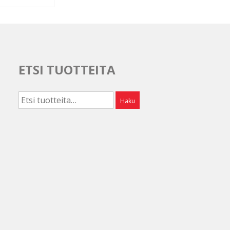
Voit
tehdä
valinnat
tuotteen
sivulla.
ETSI TUOTTEITA
Etsi:
Haku