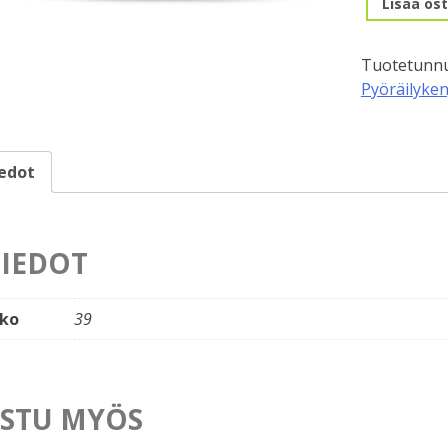
Lisää ost
kenkä
39.
Tuotetunnu
Specialized
Pyöräilyke
Recon
1.0,
musta
määrä
iedot
TIEDOT
ko
39
STU MYÖS