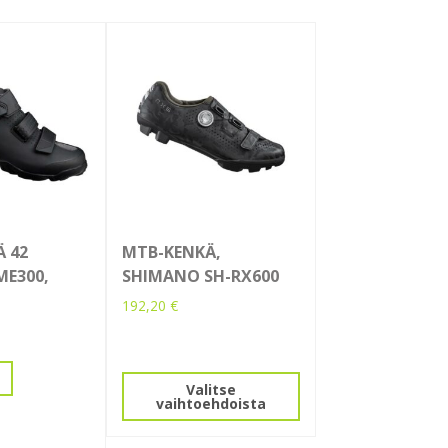
 42
MTB-KENKÄ,
ME300,
SHIMANO SH-RX600
192,20
€
Tällä
tuotteella
on
Valitse
vaihtoehdoista
useampi
muunnelma.