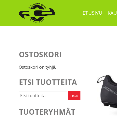
Skip
to
ETUSIVU
KAU
content
OSTOSKORI
Ostoskori on tyhjä.
ETSI TUOTTEITA
Etsi:
Haku
TUOTERYHMÄT