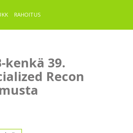
UKK
RAHOITUS
-kenkä 39.
cialized Recon
 musta