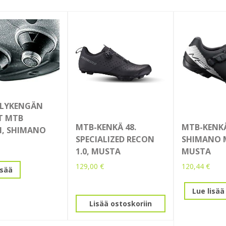
ILYKENGÄN
T MTB
MTB-KENKÄ 48.
MTB-KENKÄ
N, SHIMANO
SPECIALIZED RECON
SHIMANO 
1.0, MUSTA
MUSTA
129,00
€
120,44
€
isää
Lue lisää
Lisää ostoskoriin