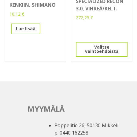
SPECIALIZED RECON
KENKIIN, SHIMANO
3.0, VIHREÄ/KELT.
10,12
€
272,25
€
Tällä
Lue lisää
tuotteella
on
Valitse
useampi
vaihtoehdoista
muunnelma.
Voit
tehdä
valinnat
tuotteen
sivulla.
MYYMÄLÄ
Poppelitie 26, 50130 Mikkeli
p. 0440 162258