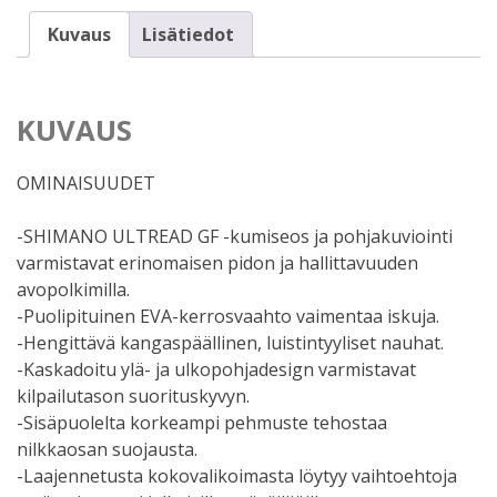
Kuvaus
Lisätiedot
KUVAUS
OMINAISUUDET
-SHIMANO ULTREAD GF -kumiseos ja pohjakuviointi
varmistavat erinomaisen pidon ja hallittavuuden
avopolkimilla.
-Puolipituinen EVA-kerrosvaahto vaimentaa iskuja.
-Hengittävä kangaspäällinen, luistintyyliset nauhat.
-Kaskadoitu ylä- ja ulkopohjadesign varmistavat
kilpailutason suorituskyvyn.
-Sisäpuolelta korkeampi pehmuste tehostaa
nilkkaosan suojausta.
-Laajennetusta kokovalikoimasta löytyy vaihtoehtoja