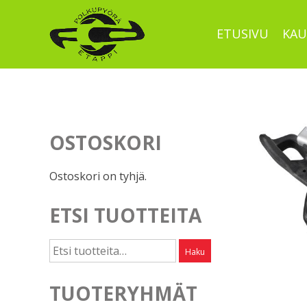
Skip
to
ETUSIVU
KAU
content
OSTOSKORI
Ostoskori on tyhjä.
ETSI TUOTTEITA
Etsi:
Haku
TUOTERYHMÄT