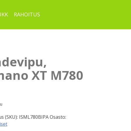
UKK
RAHOITUS
hdevipu,
mano XT M780
pu
s (SKU):
ISML780BIPA
Osasto:
iset