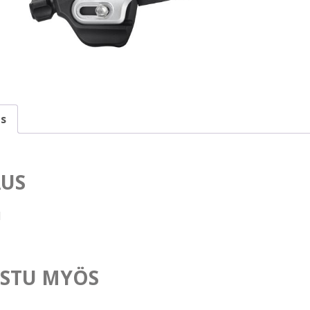
s
US
d
STU MYÖS