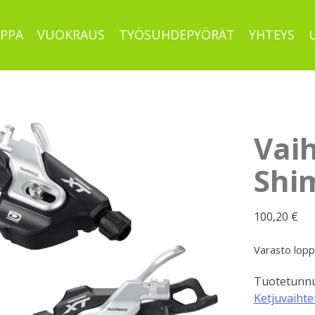
PPA
VUOKRAUS
TYÖSUHDEPYÖRÄT
YHTEYS
Vai
Shi
100,20
€
Varasto lop
Tuotetunnu
Ketjuvaihte