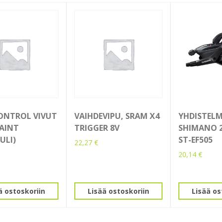
ONTROL VIVUT
VAIHDEVIPU, SRAM X4
YHDISTEL
SAINT
TRIGGER 8V
SHIMANO 2
ULI)
ST-EF505
22,27
€
20,14
€
ä ostoskoriin
Lisää ostoskoriin
Lisää os